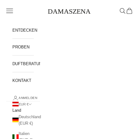
Zum Inhalt springen
DAMASZENA
Navigationsmenü öffnen
Suche öffn
Warenk
ENTDECKEN
PROBEN
DUFTBERATUNG
KONTAKT
ANMELDEN
EUR €
Land
Deutschland
(EUR €)
Italien