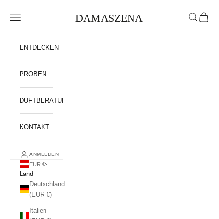
Zum Inhalt springen
DAMASZENA
Navigationsmenü öffnen
Suche öffn
Warenk
ENTDECKEN
PROBEN
DUFTBERATUNG
KONTAKT
ANMELDEN
EUR €
Land
Deutschland
(EUR €)
Italien